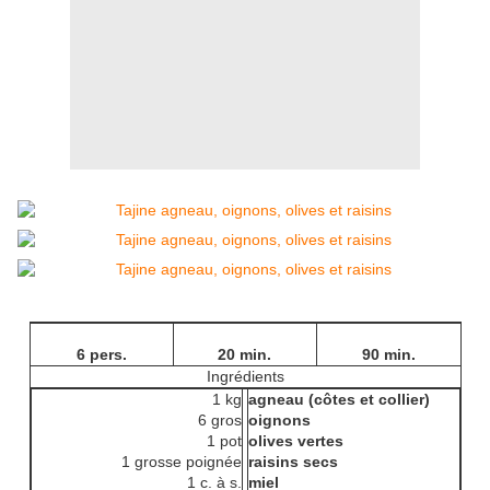
6 pers.
20 min.
90 min.
Ingrédients
1 kg
agneau (côtes et collier)
6 gros
oignons
1 pot
olives vertes
1 grosse poignée
raisins secs
1 c. à s.
miel