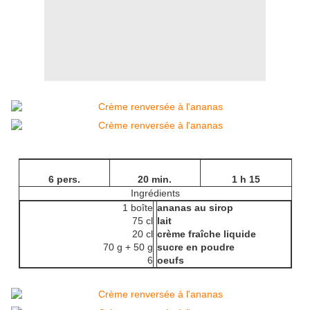
6 pers.
20 min.
1 h 15
Ingrédients
1 boîte
ananas au sirop
75 cl
lait
20 cl
crème fraîche liquide
70 g + 50 g
sucre en poudre
6
oeufs