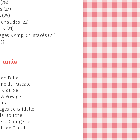
(28)
s (27)
 (25)
 Chaudes (22)
es (21)
ages &Amp; Crustacés (21)
19)
s amis
 en Folie
ine de Pascale
 & du Sel
 & Voyage
hina
ages de Gridelle
 la Bouche
de la Courgette
ts de Claude