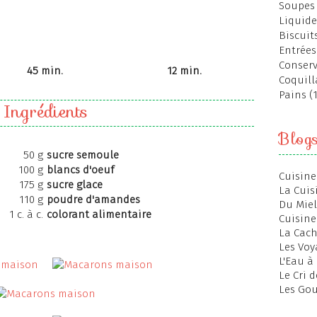
Soupes 
Liquide
Biscuits
Entrées
Conserv
45 min.
12 min.
Coquill
Pains (
Ingrédients
Blog
50 g
sucre semoule
100 g
blancs d'oeuf
Cuisine
175 g
sucre glace
La Cuis
110 g
poudre d'amandes
Du Miel
1 c. à c.
colorant alimentaire
Cuisine
La Cac
Les Voy
L'Eau à
Le Cri 
Les Gou