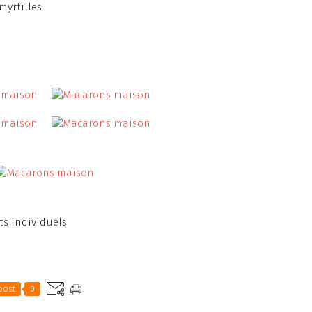
yrtilles.
ts individuels
post
0