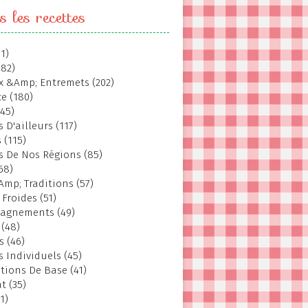
s les recettes
1)
382)
 &Amp; Entremets (202)
e (180)
145)
 D'ailleurs (117)
 (115)
s De Nos Régions (85)
68)
Amp; Traditions (57)
 Froides (51)
agnements (49)
 (48)
s (46)
s Individuels (45)
tions De Base (41)
t (35)
1)