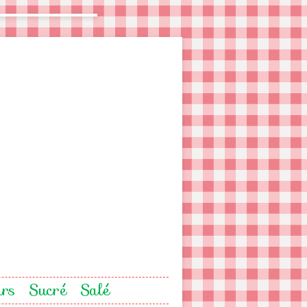
urs
Sucré
Salé