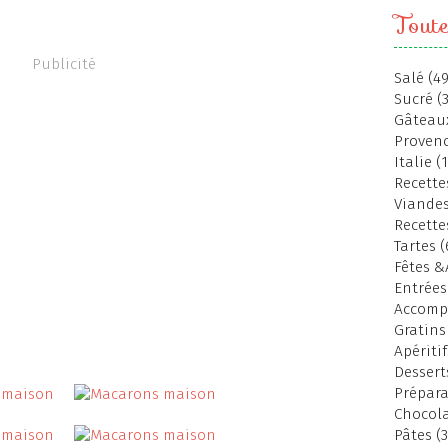
Toute
Publicité
Salé (49
Sucré (
Gâteaux
Provenc
Italie (
Recettes
Viandes
Recette
Tartes (
Fêtes &
Entrées
Accomp
Gratins
Apéritif
Dessert
Prépara
Chocola
Pâtes (3