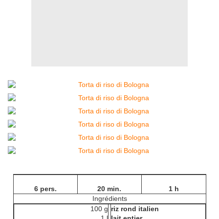
6 pers.
20 min.
1 h
Ingrédients
100 g
riz rond italien
1 l
lait entier