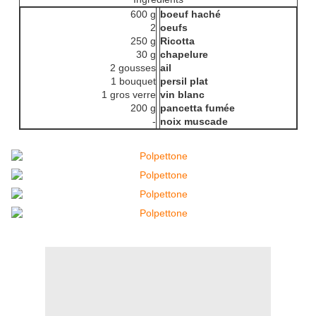
600 g
boeuf haché
2
oeufs
250 g
Ricotta
30 g
chapelure
2 gousses
ail
1 bouquet
persil plat
1 gros verre
vin blanc
200 g
pancetta fumée
-
noix muscade