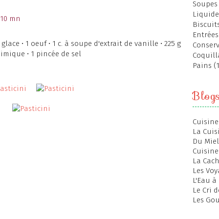
Soupes 
Liquide
 10 mn
Biscuits
Entrées
lace • 1 oeuf • 1 c. à soupe d'extrait de vanille • 225 g
Conserv
himique • 1 pincée de sel​
Coquill
Pains (
Blog
Cuisine
La Cuis
Du Miel
Cuisine
La Cac
Les Voy
L'Eau à
Le Cri 
Les Gou