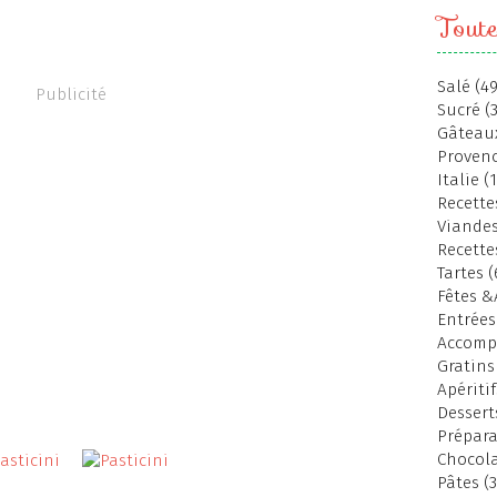
Toute
Salé (49
Publicité
Sucré (
Gâteaux
Provenc
Italie (
Recettes
Viandes
Recette
Tartes (
Fêtes &
Entrées
Accomp
Gratins
Apéritif
Dessert
Prépara
Chocola
Pâtes (3