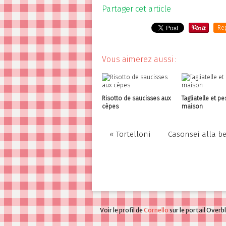
Partager cet article
Re
Vous aimerez aussi :
Risotto de saucisses aux
Tagliatelle et pe
cèpes
maison
« Tortelloni
Casonsei alla b
Voir le profil de
Cornello
sur le portail Overb