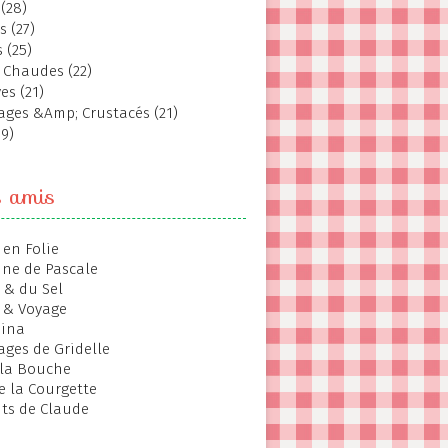
(28)
s (27)
 (25)
 Chaudes (22)
es (21)
ages &Amp; Crustacés (21)
19)
s amis
 en Folie
ine de Pascale
 & du Sel
 & Voyage
hina
ages de Gridelle
 la Bouche
de la Courgette
ts de Claude