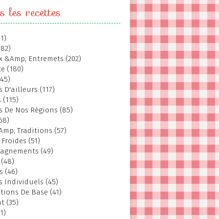
s les recettes
1)
382)
 &Amp; Entremets (202)
e (180)
145)
 D'ailleurs (117)
 (115)
s De Nos Régions (85)
68)
Amp; Traditions (57)
 Froides (51)
agnements (49)
 (48)
s (46)
s Individuels (45)
tions De Base (41)
t (35)
1)