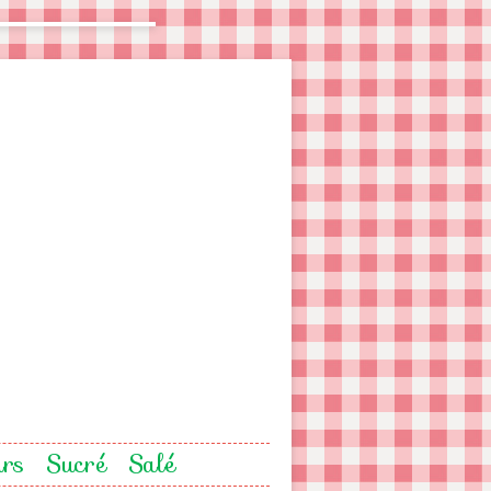
urs
Sucré
Salé