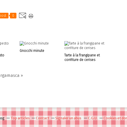
post
0
Gnocchi minute
sto
Tarte à la frangipane et
confiture de cerises
ergamasca »
log
Top articles
Contact
Signaler un abus
C.G.U.
Cookies et do