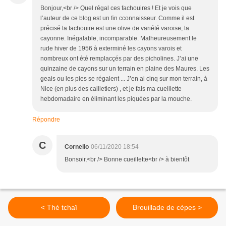
Bonjour,<br /> Quel régal ces fachouires ! Et je vois que
l’auteur de ce blog est un fin cconnaisseur. Comme il est
précisé la fachouire est une olive de variété varoise, la
cayonne. Inégalable, incomparable. Malheureusement le
rude hiver de 1956 à exterminé les cayons varois et
nombreux ont été remplacçés par des picholines. J’ai une
quinzaine de cayons sur un terrain en plaine des Maures. Les
geais ou les pies se régalent ... J’en ai cinq sur mon terrain, à
Nice (en plus des cailletiers) , et je fais ma cueillette
hebdomadaire en éliminant les piquées par la mouche.
Répondre
C
Cornello
06/11/2020 18:54
Bonsoir,<br /> Bonne cueillette<br /> à bientôt
< Thé tchaï
Brouillade de cèpes >