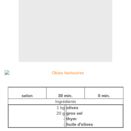
selon
30 min.
0 min.
Ingrédients
1 kg
olives
20 g
gros sel
-
thym
-
huile d'olives