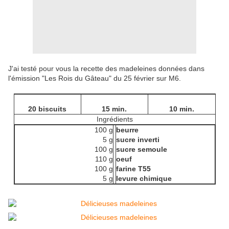
J'ai testé pour vous la recette des madeleines données dans
l'émission "Les Rois du Gâteau" du 25 février sur M6.
20 biscuits
15 min.
10 min.
Ingrédients
100 g
beurre
5 g
sucre inverti
100 g
sucre semoule
110 g
oeuf
100 g
farine T55
5 g
levure chimique