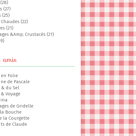
(28)
s (27)
 (25)
 Chaudes (22)
es (21)
ages &Amp; Crustacés (21)
19)
s amis
 en Folie
ine de Pascale
 & du Sel
 & Voyage
hina
ages de Gridelle
 la Bouche
de la Courgette
ts de Claude