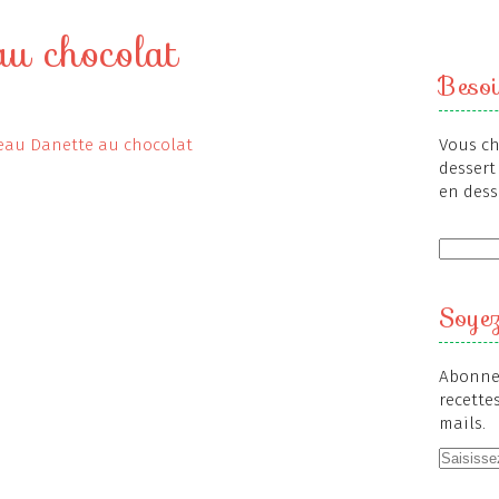
au chocolat
Besoi
Vous ch
dessert 
en dess
Soyez
Abonnez
recette
mails.