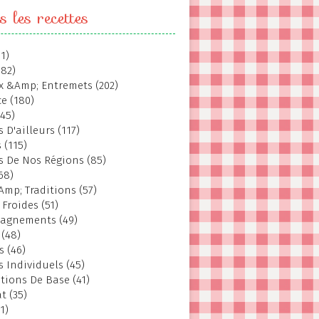
s les recettes
1)
382)
 &Amp; Entremets (202)
e (180)
145)
 D'ailleurs (117)
 (115)
s De Nos Régions (85)
68)
Amp; Traditions (57)
 Froides (51)
agnements (49)
 (48)
s (46)
s Individuels (45)
tions De Base (41)
t (35)
1)