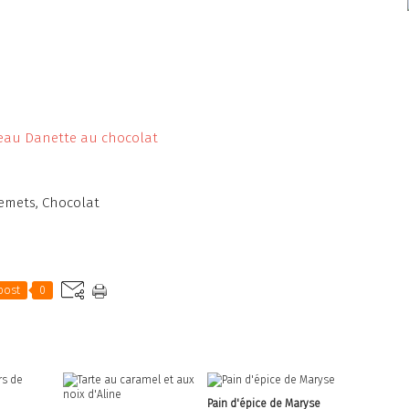
emets
,
Chocolat
post
0
Pain d'épice de Maryse