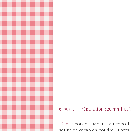
6 PARTS | Préparation : 20 mn | Cui
Pâte :
3 pots de Danette au chocolat •
soupe de cacao en poudre • 3 pots 