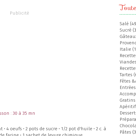
Toute
Publicité
Salé (49
Sucré (
Gâteaux
Provenc
Italie (
Recettes
Viandes
Recette
Tartes (
Fêtes &
Entrées
Accomp
Gratins
Apéritif
Dessert
sson : 30 à 35 mn
Prépara
Chocola
 4 oeufs • 2 pots de sucre • 1/2 pot d'huile • 2 c. à
Pâtes (3
de farine • 1 sachet de levure chimique