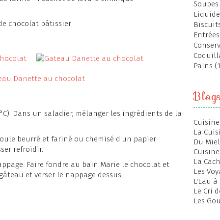
Soupes 
Liquide
de chocolat pâtissier
Biscuits
Entrées
Conserv
Coquill
Pains (
Blog
°C). Dans un saladier, mélanger les ingrédients de la
Cuisine
La Cuis
oule beurré et fariné ou chemisé d'un papier
Du Miel
ser refroidir.
Cuisine
La Cac
ppage. Faire fondre au bain Marie le chocolat et
Les Voy
gâteau et verser le nappage dessus.
L'Eau à
Le Cri 
Les Gou