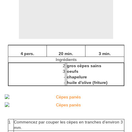
4 pers.
20 min.
3 min.
Ingrédients
2
gros cèpes sains
3
oeufs
-
chapelure
-
huile d'olive (friture)
1
Commencez par couper les cèpes en tranches d'environ 3
mm.