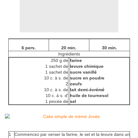
6 pers.
20 min.
30 min.
Ingrédients
250 g de
farine
1 sachet de
levure chimique
1 sachet de
sucre vanillé
10 c. à s. de
sucre en poudre
2
oeufs
10 c. à s. de
lait demi-écrémé
10 c. à s. d'
huile de tournesol
1 pincée de
sel
1
Commencez par verser la farine, le sel et la levure dans un