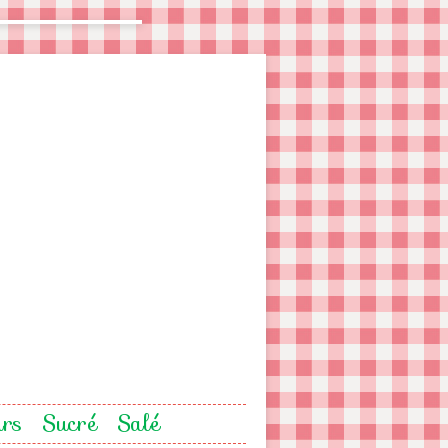
urs
Sucré
Salé