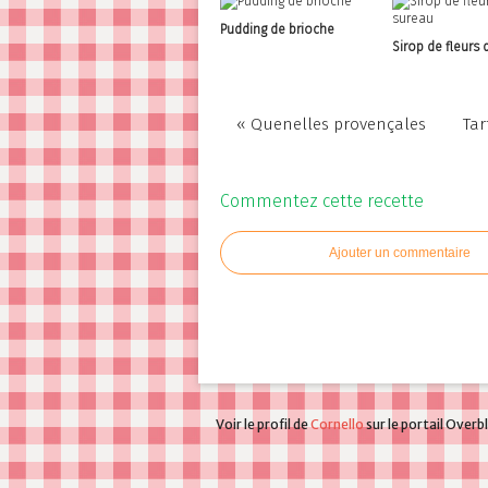
Pudding de brioche
Sirop de fleurs 
« Quenelles provençales
Tar
Commentez cette recette
Ajouter un commentaire
Voir le profil de
Cornello
sur le portail Overb