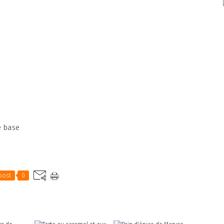
e base
post
0