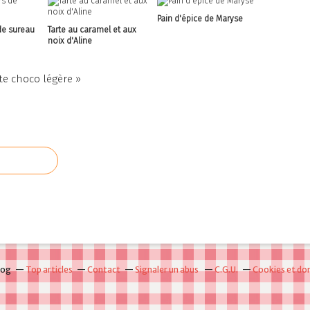
Pain d'épice de Maryse
de sureau
Tarte au caramel et aux
noix d'Aline
te choco légère »
log
Top articles
Contact
Signaler un abus
C.G.U.
Cookies et do