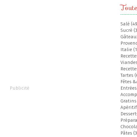
Toute
Salé (49
Sucré (
Gâteaux
Provenc
Italie (
Recettes
Viandes
Recette
Tartes (
Fêtes &
Publicité
Entrées
Accomp
Gratins
Apéritif
Dessert
Prépara
Chocola
Pâtes (3