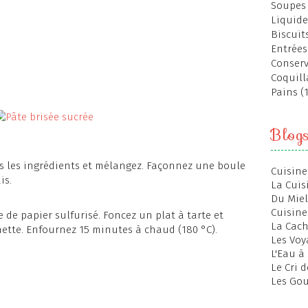
Soupes 
Liquide
Biscuits
Entrées
Conserv
Coquill
Pains (
Blog
us les ingrédients et mélangez. Façonnez une boule
Cuisine
is.
La Cuis
Du Miel
Cuisine
e de papier sulfurisé. Foncez un plat à tarte et
La Cac
hette. Enfournez 15 minutes à chaud (180 °C).
Les Voy
L'Eau à
Le Cri 
Les Gou