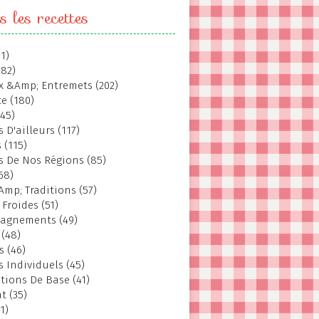
s les recettes
1)
382)
 &Amp; Entremets (202)
e (180)
145)
 D'ailleurs (117)
 (115)
s De Nos Régions (85)
68)
Amp; Traditions (57)
 Froides (51)
agnements (49)
 (48)
s (46)
s Individuels (45)
tions De Base (41)
t (35)
1)