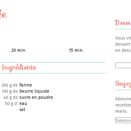
ée
Besoi
Vous ch
dessert 
20 min.
15 min.
en dess
Ingrédients
Soyez
200 g de
farine
100 g de
beurre liquide
40 g de
sucre en poudre
Abonnez
50 g d'
eau
recette
-
sel
mails.