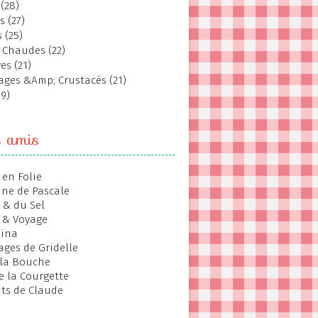
(28)
s (27)
 (25)
 Chaudes (22)
es (21)
ages &Amp; Crustacés (21)
19)
s amis
 en Folie
ine de Pascale
 & du Sel
 & Voyage
hina
ages de Gridelle
 la Bouche
de la Courgette
ts de Claude