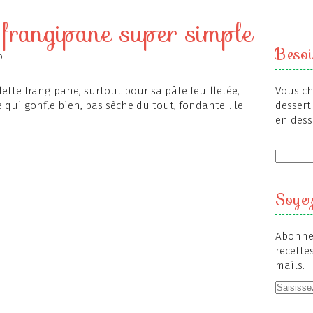
 frangipane super simple
Besoi
o
alette frangipane, surtout pour sa pâte feuilletée,
Vous ch
le qui gonfle bien, pas sèche du tout, fondante... le
dessert 
en dess
Soyez
Abonnez
recette
mails.