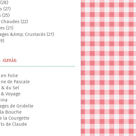
(28)
s (27)
 (25)
 Chaudes (22)
es (21)
ages &Amp; Crustacés (21)
19)
s amis
 en Folie
ine de Pascale
 & du Sel
 & Voyage
hina
ages de Gridelle
 la Bouche
de la Courgette
ts de Claude