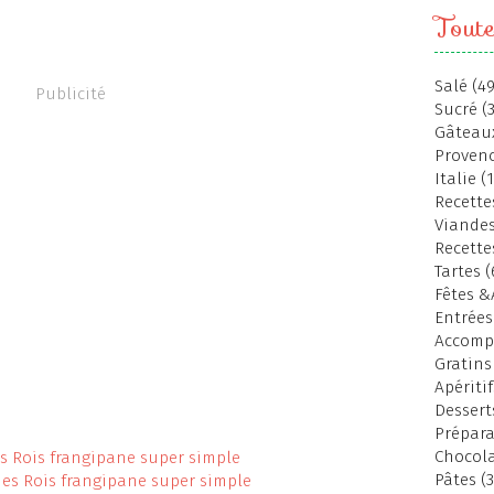
Toute
Salé (49
Publicité
Sucré (
Gâteaux
Provenc
Italie (
Recettes
Viandes
Recette
Tartes (
Fêtes &
Entrées
Accomp
Gratins
Apéritif
Dessert
Prépara
Chocola
Pâtes (3