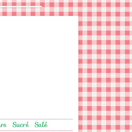
urs
Sucré
Salé