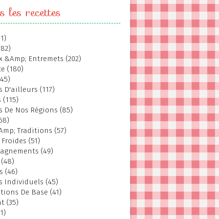
s les recettes
1)
382)
 &Amp; Entremets (202)
e (180)
145)
 D'ailleurs (117)
 (115)
s De Nos Régions (85)
68)
Amp; Traditions (57)
 Froides (51)
agnements (49)
 (48)
s (46)
s Individuels (45)
tions De Base (41)
t (35)
1)