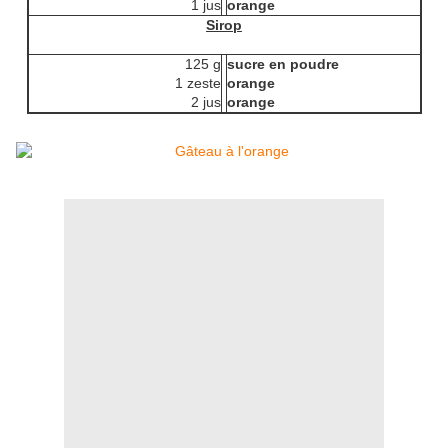
1 jus
orange
Sirop
125 g
sucre en poudre
1 zeste
orange
2 jus
orange