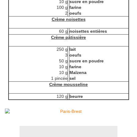
10 g
sucre en poudre
100 g
farine
2
oeufs
Crème noisettes
60 g
noisettes entières
Crème pâtissière
250 g
lait
3
oeufs
50 g
sucre en poudre
10 g
farine
10 g
Maïzena
1 pincée
sel
Crème mousseline
120 g
beurre