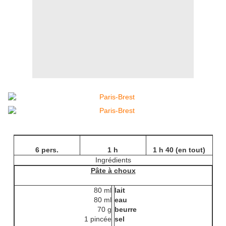
6 pers.
1 h
1 h 40 (en tout)
Ingrédients
Pâte à choux
80 ml
lait
80 ml
eau
70 g
beurre
1 pincée
sel