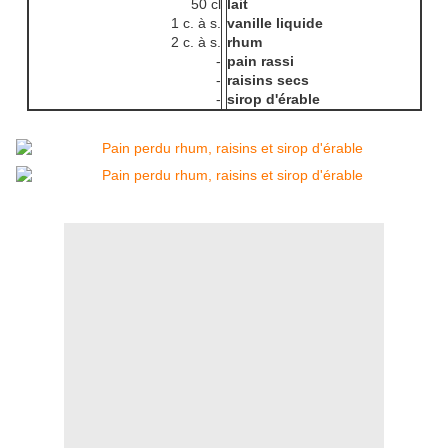
50 cl
lait
1 c. à s.
vanille liquide
2 c. à s.
rhum
-
pain rassi
-
raisins secs
-
sirop d'érable