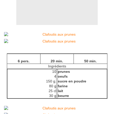
6 pers.
20 min.
50 min.
Ingrédients
10
prunes
4
oeufs
150 g.
sucre en poudre
80 g
farine
25 cl
lait
30 g
beurre