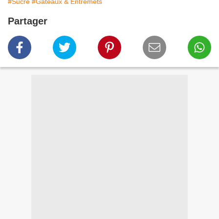
#Sucré
#Gâteaux & Entremets
Partager