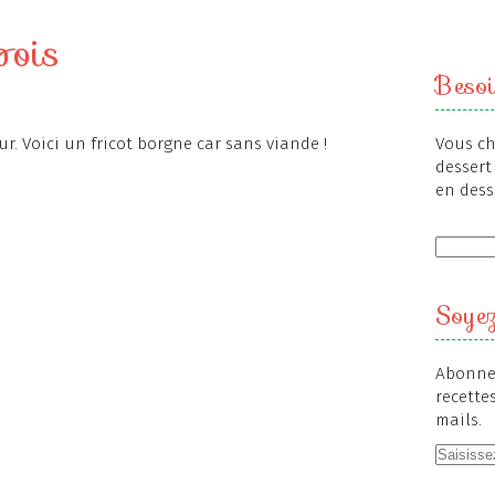
pois
Besoi
ur. Voici un fricot borgne car sans viande !
Vous ch
dessert 
en dess
Soyez
Abonnez
recette
mails.