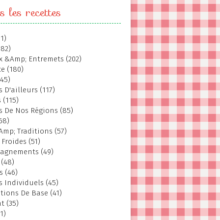
s les recettes
1)
382)
 &Amp; Entremets (202)
e (180)
145)
 D'ailleurs (117)
 (115)
s De Nos Régions (85)
68)
Amp; Traditions (57)
 Froides (51)
agnements (49)
 (48)
s (46)
s Individuels (45)
tions De Base (41)
t (35)
1)