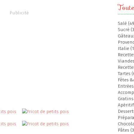
Toute
Publicité
Salé (49
Sucré (
Gâteaux
Provenc
Italie (
Recettes
Viandes
Recette
Tartes (
Fêtes &
Entrées
Accomp
Gratins
Apéritif
Dessert
Prépara
Chocola
Pâtes (3