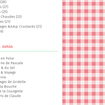
(28)
s (27)
 (25)
 Chaudes (22)
es (21)
ages &Amp; Crustacés (21)
19)
s amis
 en Folie
ine de Pascale
 & du Sel
 & Voyage
hina
ages de Gridelle
 la Bouche
de la Courgette
ts de Claude