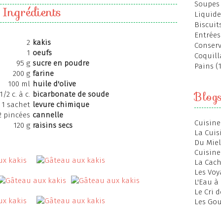
Soupes 
Ingrédients
Liquide
Biscuits
Entrées
2
kakis
Conserv
1
oeufs
Coquill
95 g
sucre en poudre
Pains (
200 g
farine
100 ml
huile d'olive
Blog
1/2 c. à c.
bicarbonate de soude
1 sachet
levure chimique
2 pincées
cannelle
Cuisine
120 g
raisins secs
La Cuis
Du Miel
Cuisine
La Cac
Les Voy
L'Eau à
Le Cri 
Les Gou