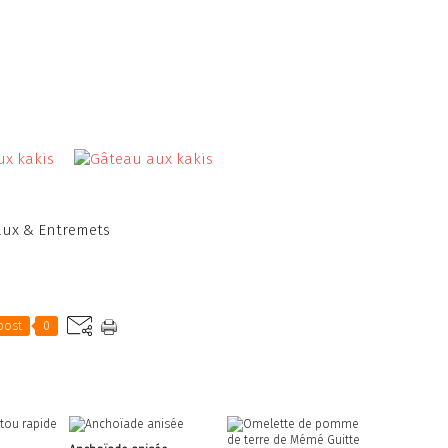
ux & Entremets
post
0