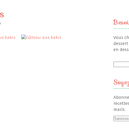
s
Besoi
o
Vous ch
dessert 
en dess
Soyez
Abonnez
recette
mails.