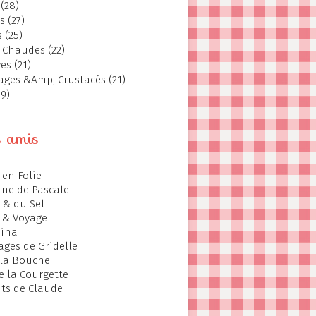
(28)
s (27)
 (25)
 Chaudes (22)
es (21)
ages &Amp; Crustacés (21)
19)
s amis
 en Folie
ine de Pascale
 & du Sel
 & Voyage
hina
ages de Gridelle
 la Bouche
de la Courgette
ts de Claude