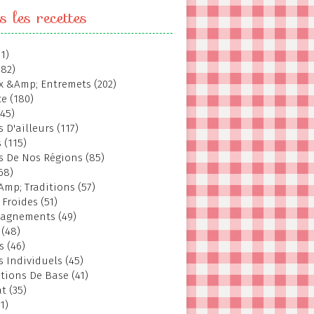
s les recettes
1)
382)
 &Amp; Entremets (202)
e (180)
145)
 D'ailleurs (117)
 (115)
s De Nos Régions (85)
68)
Amp; Traditions (57)
 Froides (51)
agnements (49)
 (48)
s (46)
s Individuels (45)
tions De Base (41)
t (35)
1)