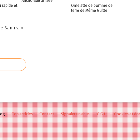
Anchoïade anisée
 rapide et
Omelette de pomme de
terre de Mémé Guitte
e Samira »
log
Top articles
Contact
Signaler un abus
C.G.U.
Cookies et do