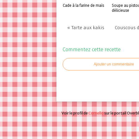
Cade à la farine de maïs
Soupe au pistou
délicieuse
« Tarte aux kakis
Couscous d
Commentez cette recette
Ajouter un commentaire
Voir le profil de
Cornello
sur le portail Overb