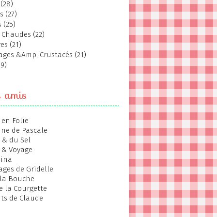
(28)
s (27)
 (25)
 Chaudes (22)
es (21)
ages &Amp; Crustacés (21)
19)
s amis
 en Folie
ine de Pascale
 & du Sel
 & Voyage
hina
ages de Gridelle
 la Bouche
de la Courgette
ts de Claude