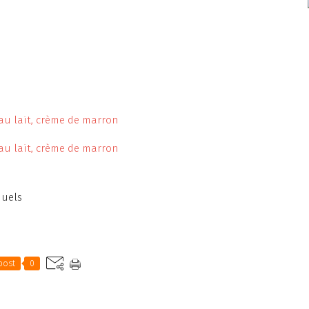
duels
post
0