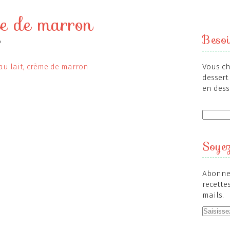
me de marron
Besoi
o
Vous ch
dessert 
en dess
Soyez
Abonnez
recette
mails.