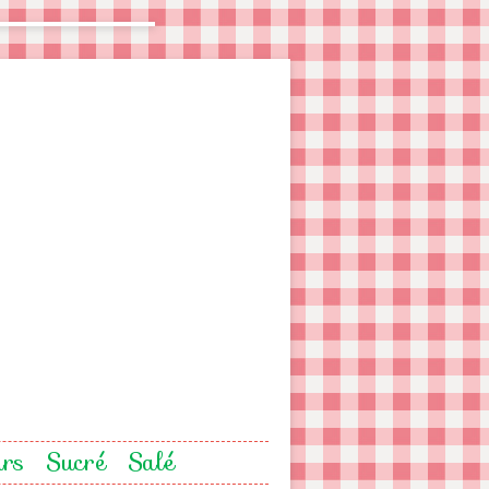
urs
Sucré
Salé