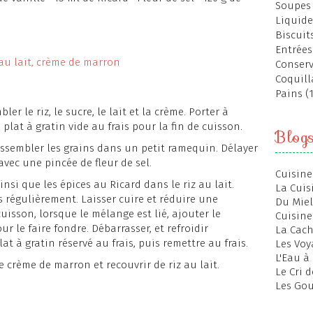
Soupes 
Liquide
Biscuits
Entrées
Conserv
Coquill
Pains (
er le riz, le sucre, le lait et la crème. Porter à
 plat à gratin vide au frais pour la fin de cuisson.
Blog
rassembler les grains dans un petit ramequin. Délayer
 avec une pincée de fleur de sel.
Cuisine
insi que les épices au Ricard dans le riz au lait.
La Cuis
 régulièrement. Laisser cuire et réduire une
Du Miel
uisson, lorsque le mélange est lié, ajouter le
Cuisine
r le faire fondre. Débarrasser, et refroidir
La Cac
t à gratin réservé au frais, puis remettre au frais.
Les Voy
L'Eau à
e crème de marron et recouvrir de riz au lait.
Le Cri 
Les Gou