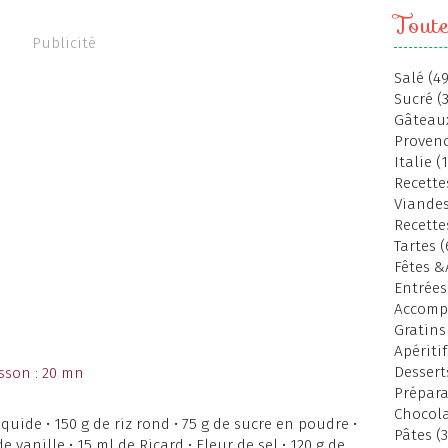
Toute
Publicité
Salé (49
Sucré (
Gâteaux
Provenc
Italie (
Recettes
Viandes
Recette
Tartes (
Fêtes &
Entrées
Accomp
Gratins
Apéritif
Dessert
sson : 20 mn
Prépara
Chocola
 liquide • 150 g de riz rond • 75 g de sucre en poudre •
Pâtes (3
 vanille • 15 ml de Ricard • Fleur de sel • 120 g de