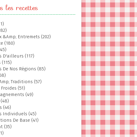
s les recettes
1)
382)
 &Amp; Entremets (202)
e (180)
145)
 D'ailleurs (117)
 (115)
s De Nos Régions (85)
68)
Amp; Traditions (57)
 Froides (51)
agnements (49)
 (48)
s (46)
s Individuels (45)
tions De Base (41)
t (35)
1)