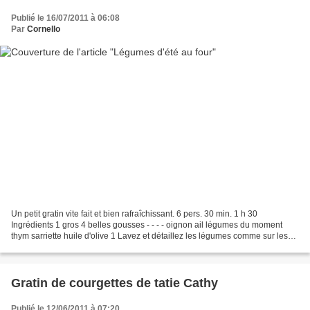
Publié le 16/07/2011 à 06:08
Par
Cornello
Un petit gratin vite fait et bien rafraîchissant. 6 pers. 30 min. 1 h 30
Ingrédients 1 gros 4 belles gousses - - - - oignon ail légumes du moment
thym sarriette huile d'olive 1 Lavez et détaillez les légumes comme sur les
photos. 2 Dans le plat à gratin,...
Gratin de courgettes de tatie Cathy
Publié le 12/06/2011 à 07:20