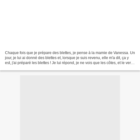
Chaque fois que je prépare des blettes, je pense à la mamie de Vanessa. Un
jour, je lui ai donné des blettes et, lorsque je suis revenu, elle m'a dit, ça y
est, j'ai préparé les blettes ! Je lui répond, je ne vois que les côtes, et le vert,
qu'en avez-vous...