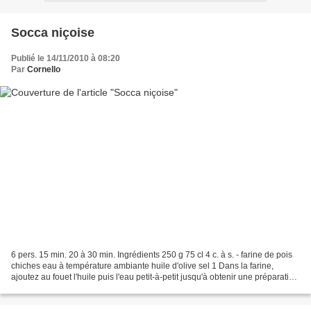
Socca niçoise
Publié le 14/11/2010 à 08:20
Par
Cornello
6 pers. 15 min. 20 à 30 min. Ingrédients 250 g 75 cl 4 c. à s. - farine de pois
chiches eau à température ambiante huile d'olive sel 1 Dans la farine,
ajoutez au fouet l'huile puis l'eau petit-à-petit jusqu'à obtenir une préparation
bien homogène. Laissez...