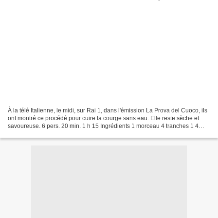
À la télé Italienne, le midi, sur Rai 1, dans l'émission La Prova del Cuoco, ils
ont montré ce procédé pour cuire la courge sans eau. Elle reste sèche et
savoureuse. 6 pers. 20 min. 1 h 15 Ingrédients 1 morceau 4 tranches 1 4
gousses 1 verre 1 poignée...