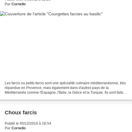
Par
Cornello
Les farcis ou petits farcis sont une spécialité culinaire méditerranéenne, très
répandue en Provence, mais également dans d'autres pays de la
Méditerranée comme l'Espagne, l'Italie, la Grèce et la Turquie. Ils sont faits à
base de légumes, tomates, courgettes,...
Choux farcis
Publié le 05/12/2010 à 18:54
Par
Cornello