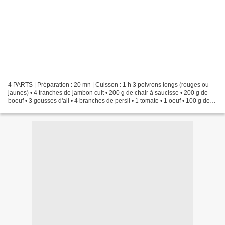
4 PARTS | Préparation : 20 mn | Cuisson : 1 h 3 poivrons longs (rouges ou
jaunes) • 4 tranches de jambon cuit • 200 g de chair à saucisse • 200 g de
boeuf • 3 gousses d'ail • 4 branches de persil • 1 tomate • 1 oeuf • 100 g de
Parmesan râpé • 2 tranches...