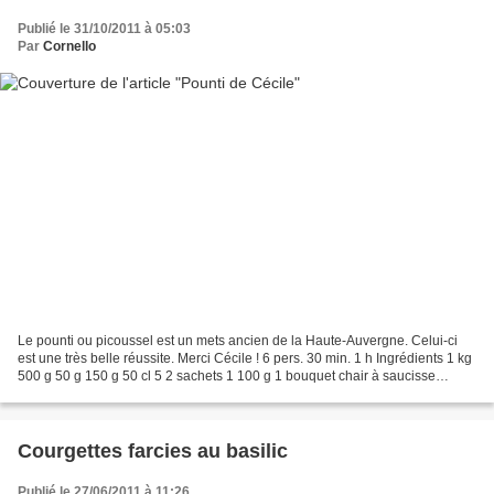
Publié le 31/10/2011 à 05:03
Par
Cornello
Le pounti ou picoussel est un mets ancien de la Haute-Auvergne. Celui-ci
est une très belle réussite. Merci Cécile ! 6 pers. 30 min. 1 h Ingrédients 1 kg
500 g 50 g 150 g 50 cl 5 2 sachets 1 100 g 1 bouquet chair à saucisse
épinards frais pruneaux farine...
Courgettes farcies au basilic
Publié le 27/06/2011 à 11:26