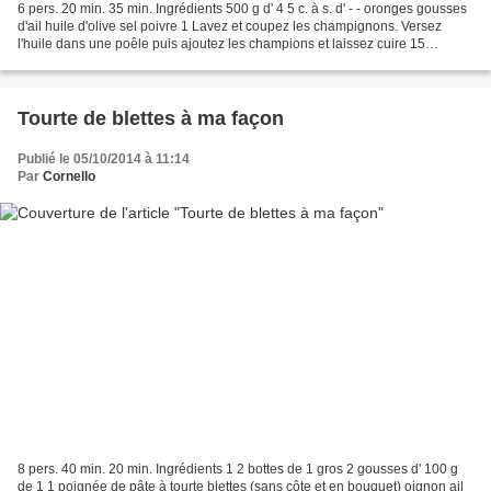
6 pers. 20 min. 35 min. Ingrédients 500 g d' 4 5 c. à s. d' - - oronges gousses
d'ail huile d'olive sel poivre 1 Lavez et coupez les champignons. Versez
l'huile dans une poêle puis ajoutez les champions et laissez cuire 15
minutes à couvert afin d'éliminer...
Tourte de blettes à ma façon
Publié le 05/10/2014 à 11:14
Par
Cornello
8 pers. 40 min. 20 min. Ingrédients 1 2 bottes de 1 gros 2 gousses d' 100 g
de 1 1 poignée de pâte à tourte blettes (sans côte et en bouquet) oignon ail