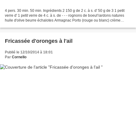
4 pers. 30 min. 50 min. Ingrédients 2 150 g de 2 c. à s. d' 50 g de 3 1 petit
verre d' 1 petit verre de 4 c. à s. de - - - rognons de boeuf lardons natures
huile d'olive beurre échalotes Armagnac Porto (rouge ou blanc) crème
fraîche épaisse sel poivre...
Fricassée d'oronges à l'ail
Publié le 12/10/2014 à 18:01
Par
Cornello