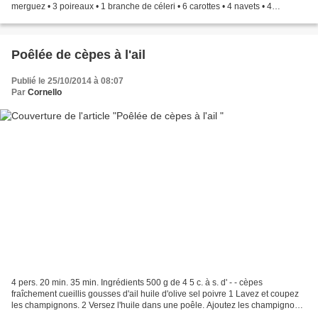
merguez • 3 poireaux • 1 branche de céleri • 6 carottes • 4 navets • 4
courgettes longues • 2 tomates fraiches...
Poêlée de cèpes à l'ail
Publié le 25/10/2014 à 08:07
Par
Cornello
4 pers. 20 min. 35 min. Ingrédients 500 g de 4 5 c. à s. d' - - cèpes
fraîchement cueillis gousses d'ail huile d'olive sel poivre 1 Lavez et coupez
les champignons. 2 Versez l'huile dans une poêle. Ajoutez les champignons
et laissez cuire 15 minutes à...