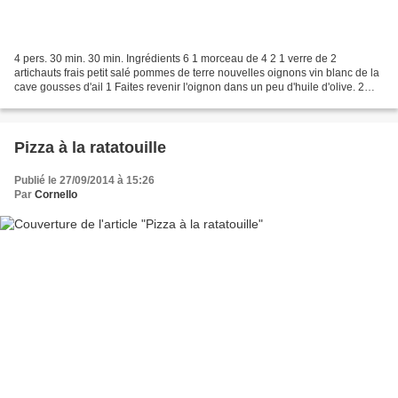
4 pers. 30 min. 30 min. Ingrédients 6 1 morceau de 4 2 1 verre de 2
artichauts frais petit salé pommes de terre nouvelles oignons vin blanc de la
cave gousses d'ail 1 Faites revenir l'oignon dans un peu d'huile d'olive. 2
Ajoutez les lardons, les artichauts,...
Pizza à la ratatouille
Publié le 27/09/2014 à 15:26
Par
Cornello