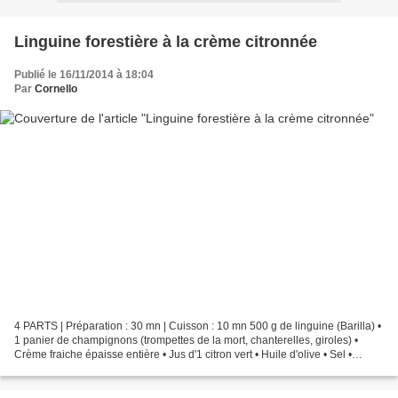
Linguine forestière à la crème citronnée
Publié le 16/11/2014 à 18:04
Par
Cornello
4 PARTS | Préparation : 30 mn | Cuisson : 10 mn 500 g de linguine (Barilla) •
1 panier de champignons (trompettes de la mort, chanterelles, giroles) •
Crème fraiche épaisse entière • Jus d'1 citron vert • Huile d'olive • Sel •
Poivre Dans un faitout,...