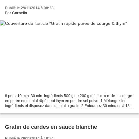
Publié le 29/11/2014 à 08:38
Par
Cornello
8 pers. 10 min. 30 min. Ingrédients 500 g de 200 g d' 1 1 c. à c. de - - courge
en purée emmental râpé oeuf thym en poudre sel poivre 1 Mélangez les
ingrédients et disposez dans un plat à gratin. 2 Enfournez 30 minutes à 180
°C. C'est prêt ! Bon appétit...
Gratin de cardes en sauce blanche
Publié le 28/11/2014 à 18:34