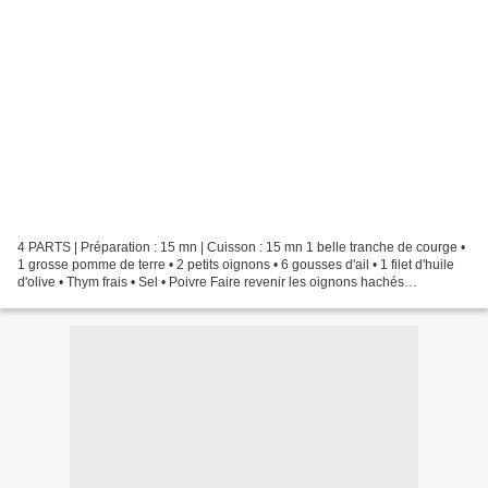
4 PARTS | Préparation : 15 mn | Cuisson : 15 mn 1 belle tranche de courge •
1 grosse pomme de terre • 2 petits oignons • 6 gousses d'ail • 1 filet d'huile
d'olive • Thym frais • Sel • Poivre Faire revenir les oignons hachés
grossièrement dans l'huile...