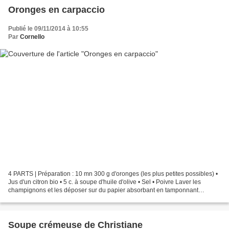
Oronges en carpaccio
Publié le 09/11/2014 à 10:55
Par
Cornello
4 PARTS | Préparation : 10 mn 300 g d'oronges (les plus petites possibles) •
Jus d'un citron bio • 5 c. à soupe d'huile d'olive • Sel • Poivre Laver les
champignons et les déposer sur du papier absorbant en tamponnant
légèrement pour enlever le surplus...
Soupe crémeuse de Christiane