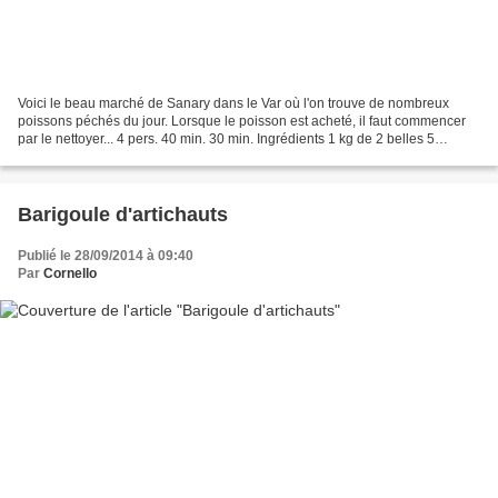
Voici le beau marché de Sanary dans le Var où l'on trouve de nombreux
poissons péchés du jour. Lorsque le poisson est acheté, il faut commencer
par le nettoyer... 4 pers. 40 min. 30 min. Ingrédients 1 kg de 2 belles 5
gousses d' 2 gros 1 sachet de 1 pincée...
Barigoule d'artichauts
Publié le 28/09/2014 à 09:40
Par
Cornello