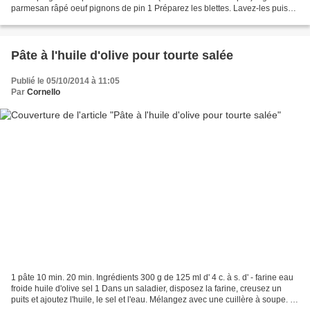
parmesan râpé oeuf pignons de pin 1 Préparez les blettes. Lavez-les puis
plongez-les 20 minutes dans...
Pâte à l'huile d'olive pour tourte salée
Publié le 05/10/2014 à 11:05
Par
Cornello
1 pâte 10 min. 20 min. Ingrédients 300 g de 125 ml d' 4 c. à s. d' - farine eau
froide huile d'olive sel 1 Dans un saladier, disposez la farine, creusez un
puits et ajoutez l'huile, le sel et l'eau. Mélangez avec une cuillère à soupe. 2