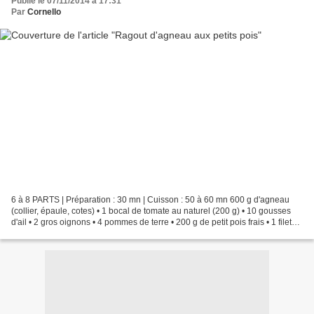
Publié le 07/11/2014 à 17:31
Par
Cornello
6 à 8 PARTS | Préparation : 30 mn | Cuisson : 50 à 60 mn 600 g d'agneau
(collier, épaule, cotes) • 1 bocal de tomate au naturel (200 g) • 10 gousses
d'ail • 2 gros oignons • 4 pommes de terre • 200 g de petit pois frais • 1 filet
d'huile d'olive • 75...