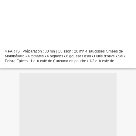
4 PARTS | Préparation : 30 mn | Cuisson : 20 mn 4 saucisses fumées de
Montbéliard • 4 tomates • 4 oignons • 6 gousses d’ail • Huile d’olive • Sel •
Poivre Épices : 1 c. à café de Curcuma en poudre • 1/2 c. à café de
gingembre moulu • 1 c. à café de Massala...