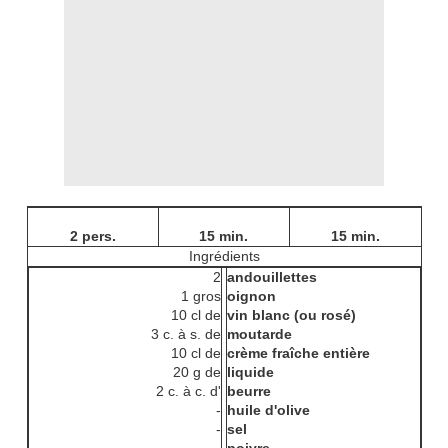
2 pers.
15 min.
15 min.
Ingrédients
2
andouillettes
1 gros
oignon
10 cl de
vin blanc (ou rosé)
3 c. à s. de
moutarde
10 cl de
crème fraîche entière
20 g de
liquide
2 c. à c. d'
beurre
-
huile d'olive
-
sel