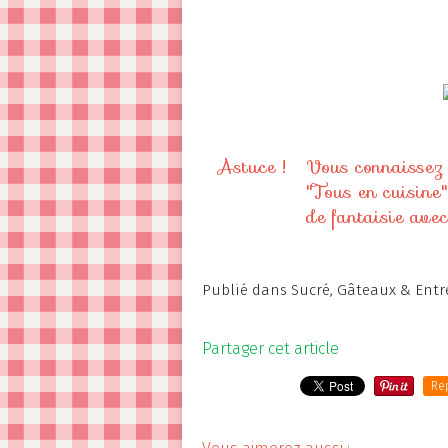
Astuce !
Vous connaissez 
"Tous en cuisine"
de fantaisie ave
Publié dans
Sucré
,
Gâteaux & Entr
Partager cet article
Re