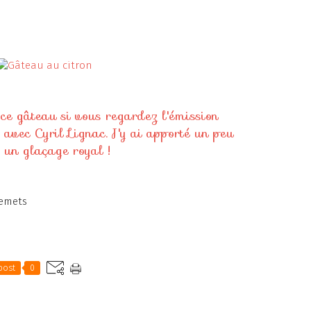
ce gâteau si vous regardez l'émission
 avec Cyril Lignac. J'y ai apporté un peu
c un glaçage royal !
emets
post
0