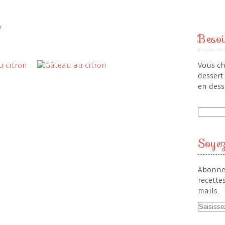
Besoi
Vous ch
dessert 
en dess
Soyez
Abonnez
recette
mails.