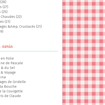
(28)
s (27)
 (25)
 Chaudes (22)
es (21)
ages &Amp; Crustacés (21)
19)
s amis
 en Folie
ine de Pascale
 & du Sel
 & Voyage
hina
ages de Gridelle
 la Bouche
de la Courgette
ts de Claude