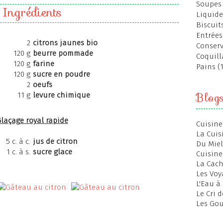
Soupes 
Ingrédients
Liquide
Biscuits
Entrées
2
citrons jaunes bio
Conserv
120 g
beurre pommade
Coquill
120 g
farine
Pains (
120 g
sucre en poudre
2
oeufs
Blog
11 g
levure chimique
laçage royal rapide
Cuisine
La Cuis
5 c. à c.
jus de citron
Du Miel
1 c. à s.
sucre glace
Cuisine
La Cac
Les Voy
L'Eau à
Le Cri 
Les Gou