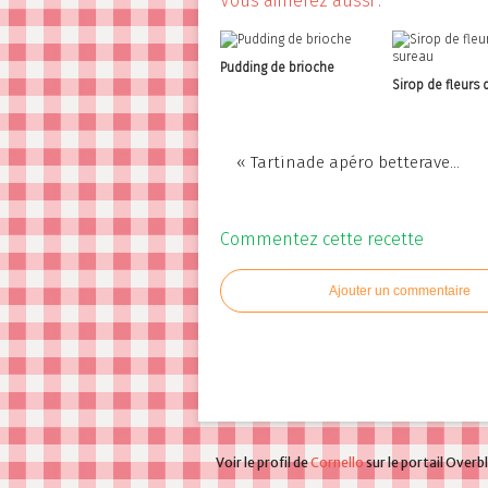
Vous aimerez aussi :
Pudding de brioche
Sirop de fleurs 
« Tartinade apéro betterave...
Commentez cette recette
Ajouter un commentaire
Voir le profil de
Cornello
sur le portail Overb