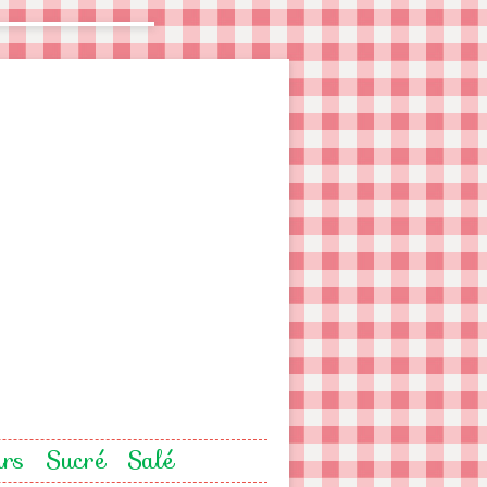
urs
Sucré
Salé