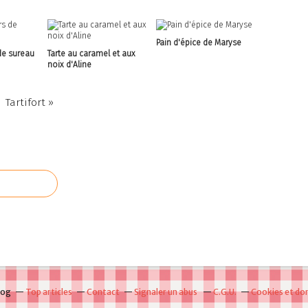
Pain d'épice de Maryse
de sureau
Tarte au caramel et aux
noix d'Aline
Tartifort »
log
Top articles
Contact
Signaler un abus
C.G.U.
Cookies et do