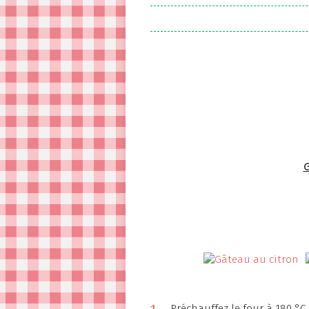
G
Préchauffez le four à 180 °C.