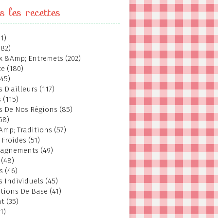
s les recettes
1)
382)
 &Amp; Entremets (202)
e (180)
145)
 D'ailleurs (117)
 (115)
s De Nos Régions (85)
68)
Amp; Traditions (57)
 Froides (51)
agnements (49)
 (48)
s (46)
s Individuels (45)
tions De Base (41)
t (35)
1)