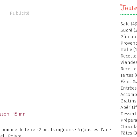
Toute
Publicité
Salé (49
Sucré (
Gâteaux
Provenc
Italie (
Recettes
Viandes
Recette
Tartes (
Fêtes &
Entrées
Accomp
Gratins
Apéritif
Dessert
sson : 15 mn
Prépara
Chocola
 pomme de terre • 2 petits oignons • 6 gousses d'ail •
Pâtes (3
Sel • Poivre