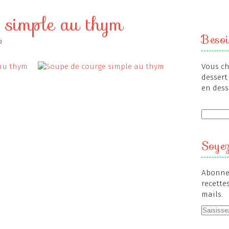
 simple au thym
Besoi
o
Vous ch
dessert 
en dess
Soyez
Abonnez
recette
mails.