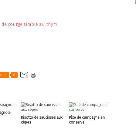
post
0
pagnole
Risotto de saucisses aux
Pâté de campagne en
cèpes
conserve