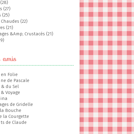
(28)
s (27)
 (25)
 Chaudes (22)
es (21)
ages &Amp; Crustacés (21)
19)
s amis
 en Folie
ine de Pascale
 & du Sel
 & Voyage
hina
ages de Gridelle
 la Bouche
de la Courgette
ts de Claude