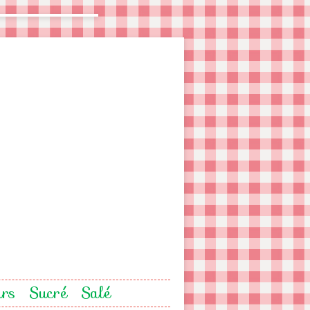
urs
Sucré
Salé