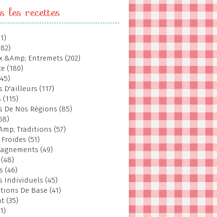
s les recettes
1)
382)
 &Amp; Entremets (202)
e (180)
145)
 D'ailleurs (117)
 (115)
s De Nos Régions (85)
68)
Amp; Traditions (57)
 Froides (51)
agnements (49)
 (48)
s (46)
s Individuels (45)
tions De Base (41)
t (35)
1)