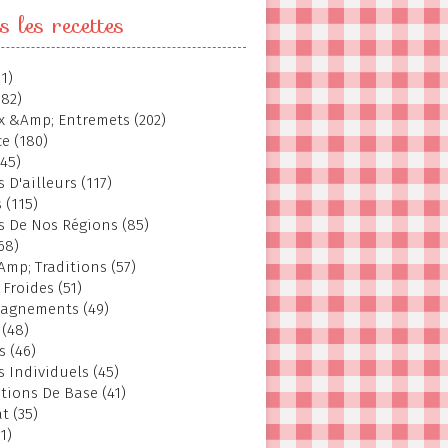
s les recettes
1)
382)
 &Amp; Entremets (202)
e (180)
145)
 D'ailleurs (117)
 (115)
s De Nos Régions (85)
68)
Amp; Traditions (57)
 Froides (51)
agnements (49)
 (48)
s (46)
s Individuels (45)
tions De Base (41)
t (35)
1)