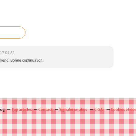
17 04:32
ekend! Bonne continuation!
log
Top articles
Contact
Signaler un abus
C.G.U.
Cookies et do