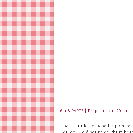
6 à 8 PARTS | Préparation : 20 mn |
1 pâte feuilletée • 4 belles pommes 
liquide • 2 c. à soupe de Rhum brun