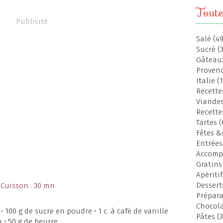
Toute
Publicité
Salé (49
Sucré (
Gâteaux
Provenc
Italie (
Recettes
Viandes
Recette
Tartes (
Fêtes &
Entrées
Accomp
Gratins
Apéritif
Dessert
 Cuisson : 30 mn
Prépara
Chocola
• 100 g de sucre en poudre • 1 c. à café de vanille
Pâtes (3
 • 50 g de beurre