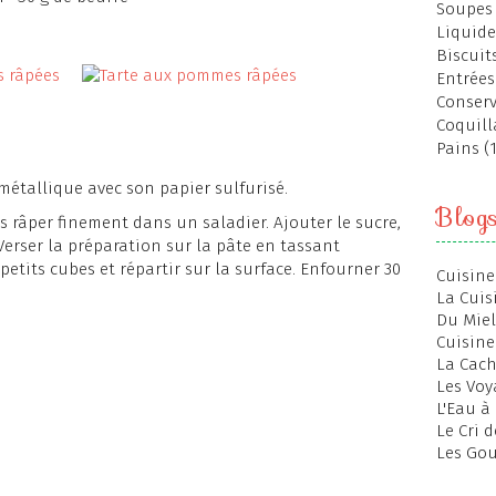
Soupes 
Liquide
Biscuits
Entrées
Conserv
Coquill
Pains (
 métallique avec son papier sulfurisé.
Blog
s râper finement dans un saladier. Ajouter le sucre,
Verser la préparation sur la pâte en tassant
etits cubes et répartir sur la surface. Enfourner 30
Cuisine
La Cuis
Du Miel
Cuisine
La Cac
Les Voy
L'Eau à
Le Cri 
Les Gou