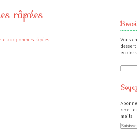
es râpées
Besoi
Vous ch
dessert 
en dess
Soyez
Abonnez
recette
mails.