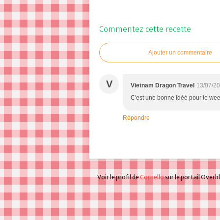
Commentez cette recette
Ajouter un commentaire
V
Vietnam Dragon Travel
13/07/20
C'est une bonne idéé pour le we
Répondre
Voir le profil de
Cornello
sur le portail Overb