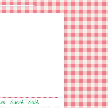
urs
Sucré
Salé