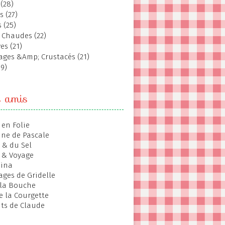
(28)
s (27)
 (25)
 Chaudes (22)
es (21)
ages &Amp; Crustacés (21)
19)
s amis
 en Folie
ine de Pascale
 & du Sel
 & Voyage
hina
ages de Gridelle
 la Bouche
de la Courgette
ts de Claude